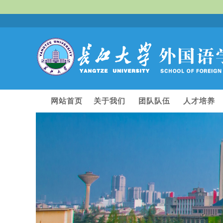
网站首页
关于我们
团队队伍
人才培养