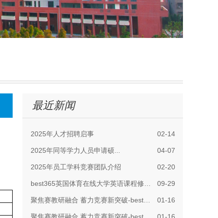
最近新闻
2025年人才招聘启事
02-14
2025年同等学力人员申请硕...
04-07
2025年员工学科竞赛团队介绍
02-20
best365英国体育在线大学英语课程修读指南（2025年）
09-29
聚焦赛教研融合 蓄力竞赛新突破-best365英国体育在线召...
01-16
聚焦赛教研融合 蓄力竞赛新突破-best365英国体育在线召...
01-16