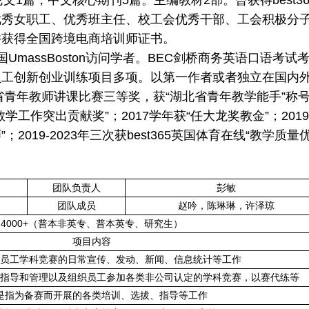
文1篇，中文核心期刊5篇。主编教材2部。曾获得best36
优秀女职工、优秀班主任、校工会优秀干部、工会积极分
并获得全国跨境电商培训师证书。
massBoston访问学者。BEC剑桥商务英语口语考试
员工创新创业训练项目多项。以第一作者或者独立在国内
省青年教师讲课比赛三等奖，获“湖北省青年教学能手”称
线“教学工作突出贡献奖”；2017学年获“任大龙奖教金”；2019
2019-2023年三次获best365英国体育在线“教学质量
团队负责人
彭敏
团队成员
赵吟，陈琳琳，许泽琼
4000+（普本非英专、普本英专、研究生）
项目内容
员工学科竞赛的日常宣传、发动、新闻、信息统计等工作
指导和管理以及组织员工参加各类非公司认定的学科竞赛，以赛代练等
是指为备赛而开展的各类培训、选拔、指导等工作