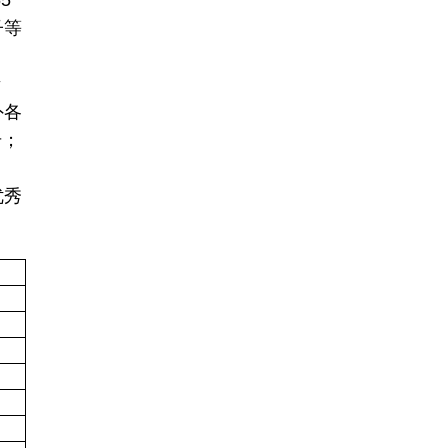
5
子等
考
外各
号；
优秀