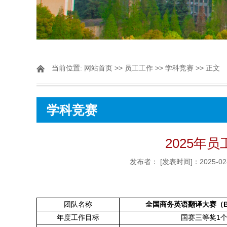
当前位置:
网站首页
>>
员工工作
>>
学科竞赛
>> 正文
学科竞赛
2025年
发布者：
[发表时间]：2025-02
团队名称
全国商务英语翻译大赛（B
年度工作目标
国赛三等奖1