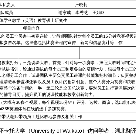
队负责人
张晓莉
团队成员
谢家成、李秀芝、王娟D
体学科教学（英语）教育硕士研究生
项目内容
的员工全员参与初赛选拔，让教师团队针对每个员工的15分钟竞赛视频
拟参赛名单。这里也包括比赛全程的宣传、新闻和信息统计等工作
是教案打分，三是说课大赛。首先，针对每一项赛事，按照大赛时间制定
课试讲培训，给通过选拔的每个员工制定各自的培训计划，根据每个员工
队老师分工合作，试讲团队主要负责员工讲课的技能和把控细节；负责整
理清教学步骤和逻辑以及员工设计的创新创意。整个大赛分为初赛和决赛
赛整个准备时间的一半；第二轮是全国总决赛，要对员工进行更深层次的
的辅导日历，提升员工的说课技能和教案创新能力。
（大概有30多个视频，每个视频15分钟）评分、选拔、商议，选出能代表
est365英国体育在线的选手参加初赛。
由带队老师带领员工赴比赛地参赛及相关工作
（University of Waikato）访问学者，湖北翻