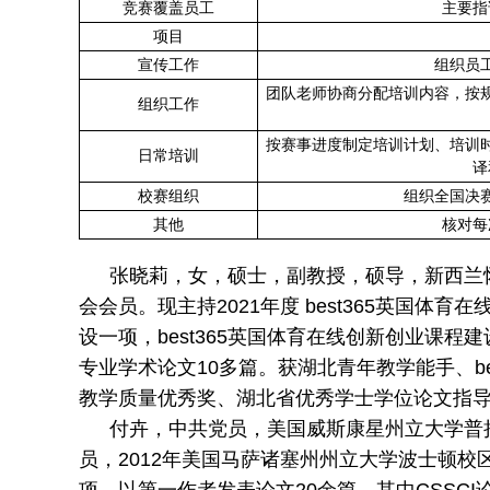
竞赛覆盖员工
主要指
项目
宣传工作
组织员
团队老师协商分配培训内容，按
组织工作
按赛事进度制定培训计划、培训
日常培训
译
校赛组织
组织全国决
其他
核对每
张晓莉，女，硕士，副教授，硕导，新西兰怀卡托大学
会会员。现主持2021年度 best365英国体育
设一项，best365英国体育在线创新创业课
专业学术论文10多篇。获湖北青年教学能手、bes
教学质量优秀奖、湖北省优秀学士学位论文指
付卉，中共党员，美国威斯康星州立大学普
员，2012年美国马萨诸塞州州立大学波士顿