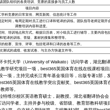
该团队组织的各类培训、竞赛的直接参与员工人数
项目内容
工学科竞赛的日常宣传、网页新闻、信息统计等工作
规定时间，每周定期对员工进行口译和笔译的训练。团队指导老师定期开
调整培训内容和进度。
时间、培训地点和方式。根据日历表，对小组员工进行辅导，主要内容包
和笔译的训练、答疑、素材的搜集和整理等。
赛的校赛、宣传、评审、包括笔译和口译的改卷等工作。
次测试的成绩、收发试卷、与主办方快递文件等。
（University of Waikato）访问学者，湖北翻
在线教学研究项目一项，best365英国体育在线在线课程项
程建设一项，主持完成长江青年基金项目等，出版专著1部，
t365英国体育在线教学突出贡献奖、best365英国体育
导教师等。
拉特维尔校区英语教育硕士，副教授。湖北省翻译协会会
校区访问学者。主持并参与校级、省部级、教育部教科研项