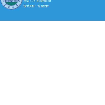
电话：0716-8060670
技术支持：博达软件